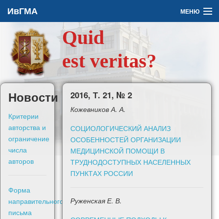
ИвГМА
МЕНЮ
Quid
Архив
est veritas?
О журнале
Задать вопрос
Новости
2016, Т. 21, № 2
Кожевников А. А.
Правила для авторов
Критерии
авторства и
СОЦИОЛОГИЧЕСКИЙ АНАЛИЗ
ограничение
ОСОБЕННОСТЕЙ ОРГАНИЗАЦИИ
числа
МЕДИЦИНСКОЙ ПОМОЩИ В
авторов
ТРУДНОДОСТУПНЫХ НАСЕЛЕННЫХ
En
ПУНКТАХ РОССИИ
Форма
Войти
направительного
Руженская Е. В.
письма