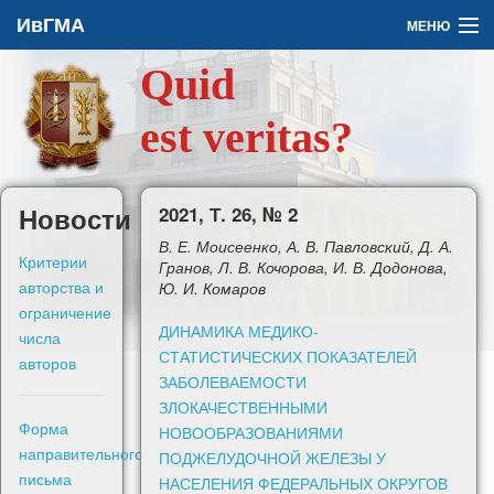
ИвГМА
МЕНЮ
Quid
Архив
est veritas?
О журнале
Задать вопрос
Новости
2021, Т. 26, № 2
В. Е. Моисеенко, А. В. Павловский, Д. А.
Правила для авторов
Критерии
Гранов, Л. В. Кочорова, И. В. Додонова,
авторства и
Ю. И. Комаров
ограничение
ДИНАМИКА МЕДИКО-
числа
СТАТИСТИЧЕСКИХ ПОКАЗАТЕЛЕЙ
авторов
ЗАБОЛЕВАЕМОСТИ
En
ЗЛОКАЧЕСТВЕННЫМИ
Форма
НОВООБРАЗОВАНИЯМИ
Войти
направительного
ПОДЖЕЛУДОЧНОЙ ЖЕЛЕЗЫ У
письма
НАСЕЛЕНИЯ ФЕДЕРАЛЬНЫХ ОКРУГОВ