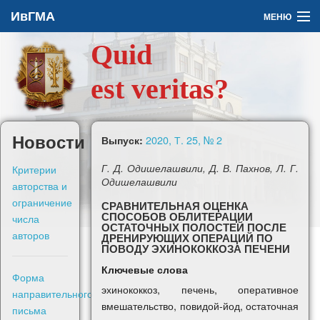
ИвГМА
МЕНЮ
Quid
Архив
est veritas?
О журнале
Задать вопрос
Новости
2020, Т. 25, № 2
Выпуск:
Правила для авторов
Критерии
Г. Д. Одишелашвили, Д. В. Пахнов, Л. Г.
Одишелашвили
авторства и
ограничение
СРАВНИТЕЛЬНАЯ ОЦЕНКА
СПОСОБОВ ОБЛИТЕРАЦИИ
числа
ОСТАТОЧНЫХ ПОЛОСТЕЙ ПОСЛЕ
авторов
ДРЕНИРУЮЩИХ ОПЕРАЦИЙ ПО
En
ПОВОДУ ЭХИНОКОККОЗА ПЕЧЕНИ
Ключевые слова
Форма
Войти
эхинококкоз, печень, оперативное
направительного
вмешательство, повидой-йод, остаточная
письма