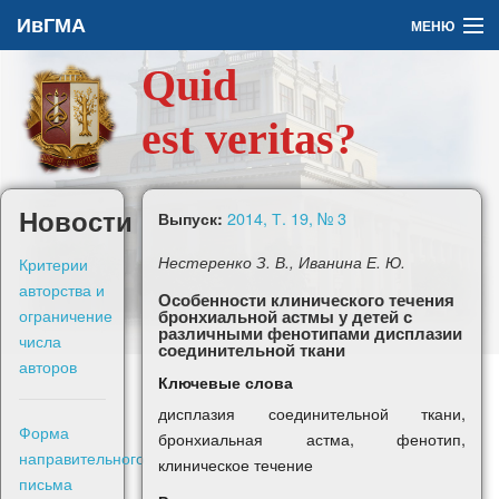
ИвГМА
МЕНЮ
Quid
Архив
est veritas?
О журнале
Задать вопрос
Новости
2014, Т. 19, № 3
Выпуск:
Правила для авторов
Критерии
Нестеренко З. В., Иванина Е. Ю.
авторства и
Особенности клинического течения
ограничение
бронхиальной астмы у детей с
различными фенотипами дисплазии
числа
соединительной ткани
авторов
Ключевые слова
En
дисплазия соединительной ткани,
Форма
бронхиальная астма, фенотип,
Войти
направительного
клиническое течение
письма