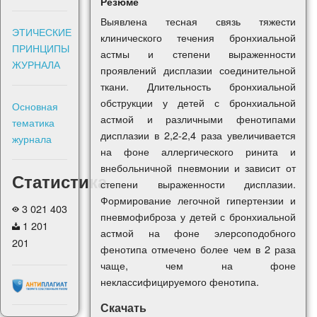
Резюме
Выявлена тесная связь тяжести
ЭТИЧЕСКИЕ
клинического течения бронхиальной
ПРИНЦИПЫ
астмы и степени выраженности
ЖУРНАЛА
проявлений дисплазии соединительной
ткани. Длительность бронхиальной
обструкции у детей с бронхиальной
Основная
астмой и различными фенотипами
тематика
дисплазии в 2,2-2,4 раза увеличивается
журнала
на фоне аллергического ринита и
внебольничной пневмонии и зависит от
Статистика
степени выраженности дисплазии.
Формирование легочной гипертензии и
3 021 403
пневмофиброза у детей с бронхиальной
1 201
астмой на фоне элерсоподобного
201
фенотипа отмечено более чем в 2 раза
чаще, чем на фоне
неклассифицируемого фенотипа.
Скачать