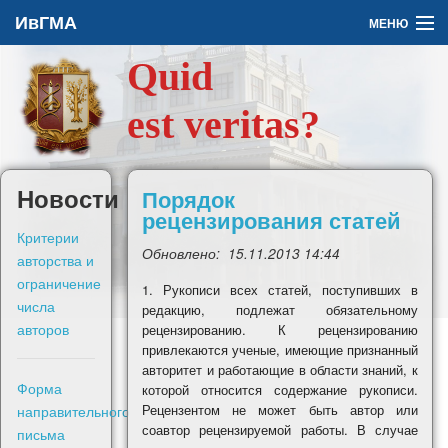
ИвГМА
МЕНЮ
Quid
Архив
est veritas?
О журнале
Задать вопрос
Новости
Порядок
рецензирования статей
Правила для авторов
Критерии
Обновлено:
15.11.2013 14:44
авторства и
ограничение
Рукописи всех статей, поступивших в
числа
редакцию, подлежат обязательному
авторов
рецензированию. К рецензированию
En
привлекаются ученые, имеющие признанный
авторитет и работающие в области знаний, к
Форма
которой относится содержание рукописи.
Войти
направительного
Рецензентом не может быть автор или
соавтор рецензируемой работы. В случае
письма