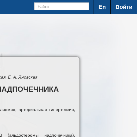
En
Войти
ая, Е. А. Яновская
НАДПОЧЕЧНИКА
лиемия, артериальная гипертензия,
) (альдостеромы надпочечника),