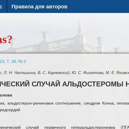
с
Правила для авторов
as?
23, Т. 28, № 2
т, Л. Н. Чаплыгина, В. С. Карчевский, Ю. С. Филатова, М. Е. Яновск
ИЧЕСКИЙ СЛУЧАЙ АЛЬДОСТЕРОМЫ 
слова
ма, альдостерон-рениновое соотношение, синдром Конна, гипока
редсердий
инический случай первичного гиперальдостеронизма (ПГА