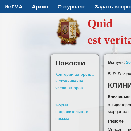
ИвГМА
Архив
О журнале
Задать вопро
Quid
est verit
Новости
20
Выпуск:
Критерии авторства
В. Р. Гауэр
и ограничение
КЛИН
числа авторов
Ключевые 
альдостеро
Форма
мерцание п
направительного
письма
Резюме
Описан кл