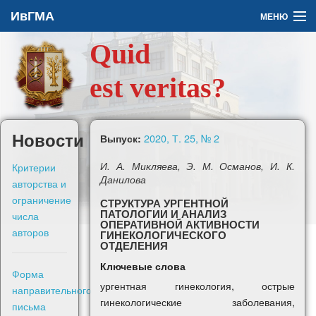
ИвГМА
МЕНЮ
Quid
Архив
est veritas?
О журнале
Задать вопрос
Новости
2020, Т. 25, № 2
Выпуск:
Правила для авторов
Критерии
И. А. Микляева, Э. М. Османов, И. К.
Данилова
авторства и
ограничение
СТРУКТУРА УРГЕНТНОЙ
ПАТОЛОГИИ И АНАЛИЗ
числа
ОПЕРАТИВНОЙ АКТИВНОСТИ
авторов
ГИНЕКОЛОГИЧЕСКОГО
En
ОТДЕЛЕНИЯ
Ключевые слова
Форма
Войти
ургентная гинекология, острые
направительного
гинекологические заболевания,
письма