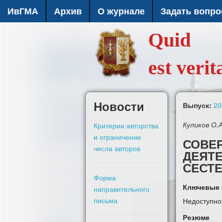
ИвГМА
Архив
О журнале
Задать вопро
Quid
est verit
Новости
20
Выпуск:
Критерии авторства
Куликов О.А
и ограничение
СОВЕ
числа авторов
ДЕЯТЕ
СЕСТЕ
Форма
Ключевые 
направительного
письма
Недоступно
Резюме