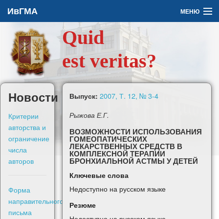
ИвГМА
МЕНЮ
Quid
Архив
est veritas?
О журнале
Задать вопрос
Новости
2007, Т. 12, № 3-4
Выпуск:
Правила для авторов
Критерии
Рыжова Е.Г.
авторства и
ВОЗМОЖНОСТИ ИСПОЛЬЗОВАНИЯ
ограничение
ГОМЕОПАТИЧЕСКИХ
ЛЕКАРСТВЕННЫХ СРЕДСТВ В
числа
КОМПЛЕКСНОЙ ТЕРАПИИ
авторов
БРОНХИАЛЬНОЙ АСТМЫ У ДЕТЕЙ
En
Ключевые слова
Недоступно на русском языке
Форма
Войти
направительного
Резюме
письма
Недоступно на русском языке