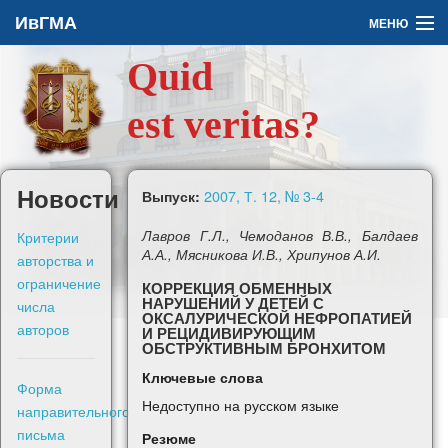
ИвГМА
МЕНЮ
Quid
Архив
est veritas?
О журнале
Задать вопрос
Новости
2007, Т. 12, № 3-4
Выпуск:
Правила для авторов
Критерии
Лавров Г.Л., Чемоданов В.В., Балдаев
А.А., Мясникова И.В., Хрипунов А.И.
авторства и
ограничение
КОРРЕКЦИЯ ОБМЕННЫХ
НАРУШЕНИЙ У ДЕТЕЙ С
числа
ОКСАЛУРИЧЕСКОЙ НЕФРОПАТИЕЙ
авторов
И РЕЦИДИВИРУЮЩИМ
En
ОБСТРУКТИВНЫМ БРОНХИТОМ
Ключевые слова
Форма
Войти
Недоступно на русском языке
направительного
письма
Резюме