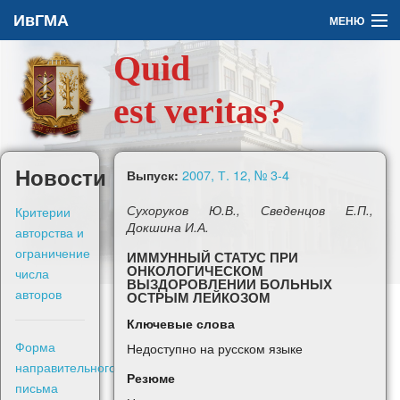
ИвГМА
МЕНЮ
Quid
Архив
est veritas?
О журнале
Задать вопрос
Новости
2007, Т. 12, № 3-4
Выпуск:
Правила для авторов
Критерии
Сухоруков Ю.В., Сведенцов Е.П.,
Докшина И.А.
авторства и
ограничение
ИММУННЫЙ СТАТУС ПРИ
ОНКОЛОГИЧЕСКОМ
числа
ВЫЗДОРОВЛЕНИИ БОЛЬНЫХ
авторов
ОСТРЫМ ЛЕЙКОЗОМ
En
Ключевые слова
Форма
Недоступно на русском языке
Войти
направительного
Резюме
письма