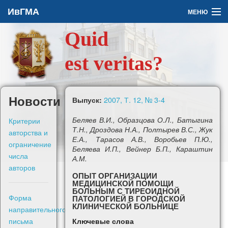
ИвГМА
МЕНЮ
Quid
Архив
est veritas?
О журнале
Задать вопрос
Новости
2007, Т. 12, № 3-4
Выпуск:
Правила для авторов
Критерии
Беляев В.И., Образцова О.Л., Батыгина
Т.Н., Дроздова Н.А., Полтырев В.С., Жук
авторства и
Е.А., Тарасов А.В., Воробьев П.Ю.,
ограничение
Беляева И.П., Вейнер Б.П., Караштин
числа
А.М.
авторов
ОПЫТ ОРГАНИЗАЦИИ
En
МЕДИЦИНСКОЙ ПОМОЩИ
БОЛЬНЫМ С ТИРЕОИДНОЙ
Форма
ПАТОЛОГИЕЙ В ГОРОДСКОЙ
Войти
КЛИНИЧЕСКОЙ БОЛЬНИЦЕ
направительного
письма
Ключевые слова