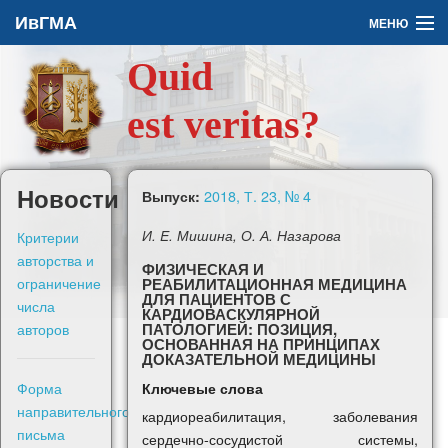
ИвГМА
МЕНЮ
Quid
Архив
est veritas?
О журнале
Задать вопрос
Новости
2018, Т. 23, № 4
Выпуск:
Правила для авторов
Критерии
И. E. Мишина, О. А. Назарова
авторства и
ФИЗИЧЕСКАЯ И
ограничение
РЕАБИЛИТАЦИОННАЯ МЕДИЦИНА
ДЛЯ ПАЦИЕНТОВ С
числа
КАРДИОВАСКУЛЯРНОЙ
авторов
ПАТОЛОГИЕЙ: ПОЗИЦИЯ,
ОСНОВАННАЯ НА ПРИНЦИПАХ
En
ДОКАЗАТЕЛЬНОЙ МЕДИЦИНЫ
Форма
Ключевые слова
Войти
направительного
кардиореабилитация, заболевания
письма
сердечно-сосудистой системы,