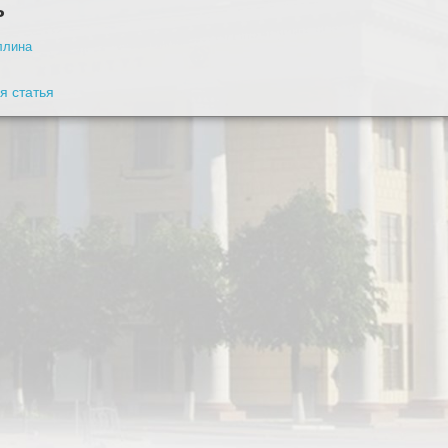
ь
ллина
 статья