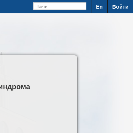
En
Войти
синдрома