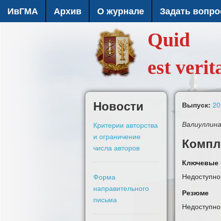
ИвГМА
Архив
О журнале
Задать вопро
Quid
est verit
Новости
20
Выпуск:
Критерии авторства
Валиуллина 
и ограничение
Компл
числа авторов
Ключевые 
Недоступно
Форма
направительного
Резюме
письма
Недоступно