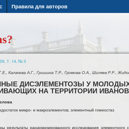
с
Правила для авторов
as?
09, Т. 14, № 3
Е., Калачева А.Г., Гришина Т.Р., Громова О.А., Шиляев Р.Р., Жид
ЧНЫЕ ДИСЭЛЕМЕНТОЗЫ У МОЛОДЫХ
ИВАЮЩИХ НА ТЕРРИТОРИИ ИВАНОВ
слова
недостаток микро- и макроэлементов, элементный гомеостаз
ны результаты рандомизированного исследования элементного 