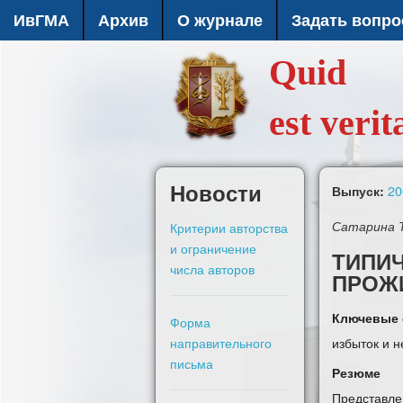
ИвГМА
Архив
О журнале
Задать вопро
Quid
est verit
Новости
20
Выпуск:
Критерии авторства
Сатарина Т.
и ограничение
ТИПИ
числа авторов
ПРОЖ
Ключевые 
Форма
избыток и 
направительного
письма
Резюме
Представле