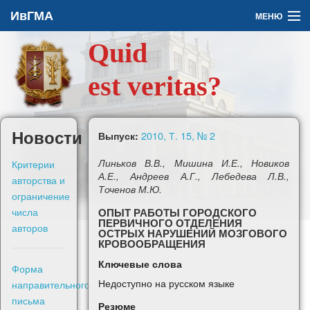
ИвГМА
МЕНЮ
Quid
Архив
est veritas?
О журнале
Задать вопрос
Новости
2010, Т. 15, № 2
Выпуск:
Правила для авторов
Критерии
Линьков В.В., Мишина И.Е., Новиков
А.Е., Андреев А.Г., Лебедева Л.В.,
авторства и
Точенов М.Ю.
ограничение
числа
ОПЫТ РАБОТЫ ГОРОДСКОГО
ПЕРВИЧНОГО ОТДЕЛЕНИЯ
авторов
ОСТРЫХ НАРУШЕНИЙ МОЗГОВОГО
En
КРОВООБРАЩЕНИЯ
Ключевые слова
Форма
Войти
Недоступно на русском языке
направительного
письма
Резюме