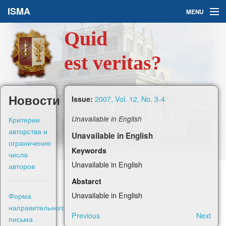
ISMA
MENU
Quid
Issues
est veritas?
About Us
Ask a Question
Новости
2007, Vol. 12, No. 3-4
Issue:
For Authors
Критерии
Unavailable in English
авторства и
Unavailable in English
ограничение
Keywords
числа
Unavailable in English
авторов
Рус
Abstarct
Unavailable in English
Форма
Sign in
направительного
Previous
Next
письма